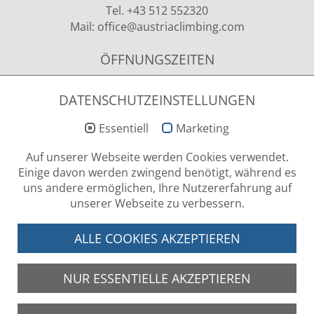
Tel. +43 512 552320
Mail:
office
@austriaclimbing
.com
ÖFFNUNGSZEITEN
Montag - Donnerstag
09.00 - 12.00 Uhr & 13.00 - 15.00 Uhr
DATENSCHUTZEINSTELLUNGEN
Essentiell
Marketing
NEWSLETTER ANMELDUNG
Auf unserer Webseite werden Cookies verwendet.
Einige davon werden zwingend benötigt, während es
uns andere ermöglichen, Ihre Nutzererfahrung auf
unserer Webseite zu verbessern.
LOG-IN BEREICH
ALLE COOKIES AKZEPTIEREN
NUR ESSENTIELLE AKZEPTIEREN