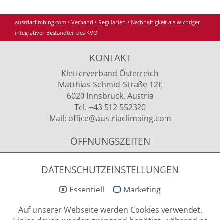
austriaclimbing.com
•
Verband
•
Regularien
•
Nachhaltigkeit als wichtiger
integrativer Bestandteil des KVÖ
KONTAKT
Kletterverband Österreich
Matthias-Schmid-Straße 12E
6020 Innsbruck, Austria
Tel. +43 512 552320
Mail:
office
@austriaclimbing
.com
ÖFFNUNGSZEITEN
Montag - Donnerstag
09.00 - 12.00 Uhr & 13.00 - 15.00 Uhr
DATENSCHUTZEINSTELLUNGEN
Essentiell
Marketing
NEWSLETTER ANMELDUNG
Auf unserer Webseite werden Cookies verwendet.