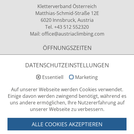
Kletterverband Österreich
Matthias-Schmid-Straße 12E
6020 Innsbruck, Austria
Tel. +43 512 552320
Mail:
office
@austriaclimbing
.com
ÖFFNUNGSZEITEN
Montag - Donnerstag
09.00 - 12.00 Uhr & 13.00 - 15.00 Uhr
DATENSCHUTZEINSTELLUNGEN
Essentiell
Marketing
NEWSLETTER ANMELDUNG
Auf unserer Webseite werden Cookies verwendet.
Einige davon werden zwingend benötigt, während es
uns andere ermöglichen, Ihre Nutzererfahrung auf
unserer Webseite zu verbessern.
LOG-IN BEREICH
ALLE COOKIES AKZEPTIEREN