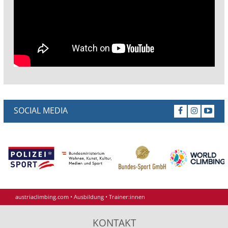
SOCIAL MEDIA
austriaclimbing.com
•
Ausbildung
•
Trainer:innen
KONTAKT