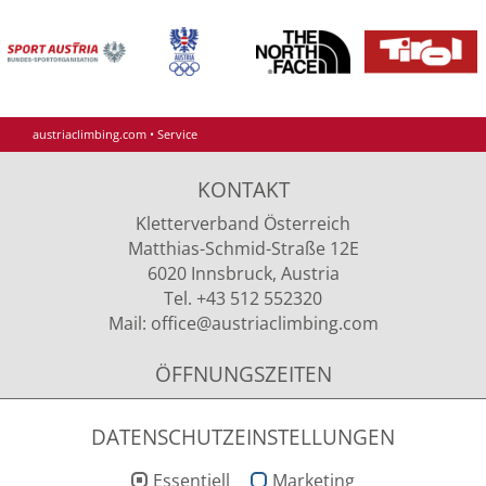
austriaclimbing.com
•
Service
KONTAKT
Kletterverband Österreich
Matthias-Schmid-Straße 12E
6020 Innsbruck, Austria
Tel. +43 512 552320
Mail:
office
@austriaclimbing
.com
ÖFFNUNGSZEITEN
Montag - Donnerstag
09.00 - 12.00 Uhr & 13.00 - 15.00 Uhr
DATENSCHUTZEINSTELLUNGEN
Essentiell
Marketing
NEWSLETTER ANMELDUNG