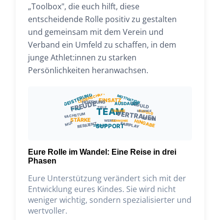
„Toolbox", die euch hilft, diese
entscheidende Rolle positiv zu gestalten
und gemeinsam mit dem Verein und
Verband ein Umfeld zu schaffen, in dem
junge Athlet:innen zu starken
Persönlichkeiten heranwachsen.
LEIDENSCHAFT
BEGEISTERUNG
MOTIVATION
EINSATZ
FREUDE
HOFFNUNG
GEDULD
AUSDAUER
ZIELE
TEAM
STOLZ
TRÄUME
ERFOLG
BALANCE
VERTRAUEN
WACHSTUM
RESPEKT
STÄRKE
HINGABE
WERTE
HARMONIE
MUT
RESILIENZ
FAIRPLAY
SUPPORT
ZUKUNFT
Eure Rolle im Wandel: Eine Reise in drei
Phasen
Eure Unterstützung verändert sich mit der
Entwicklung eures Kindes. Sie wird nicht
weniger wichtig, sondern spezialisierter und
wertvoller.