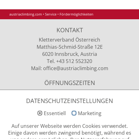
austriaclimbing.com
•
Service
•
Fördermöglichkeiten
KONTAKT
Kletterverband Österreich
Matthias-Schmid-Straße 12E
6020 Innsbruck, Austria
Tel. +43 512 552320
Mail:
office
@austriaclimbing
.com
ÖFFNUNGSZEITEN
Montag - Donnerstag
09.00 - 12.00 Uhr & 13.00 - 15.00 Uhr
DATENSCHUTZEINSTELLUNGEN
Essentiell
Marketing
NEWSLETTER ANMELDUNG
Auf unserer Webseite werden Cookies verwendet.
Einige davon werden zwingend benötigt, während es