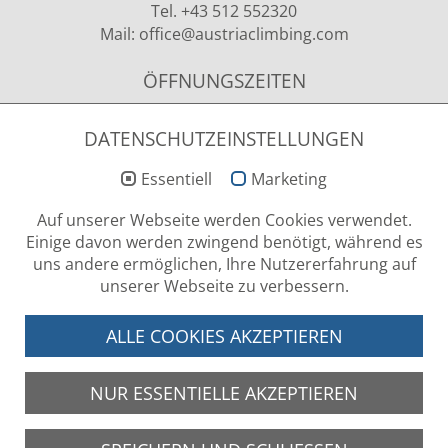
Tel. +43 512 552320
Mail:
office
@austriaclimbing
.com
ÖFFNUNGSZEITEN
Montag - Donnerstag
09.00 - 12.00 Uhr & 13.00 - 15.00 Uhr
DATENSCHUTZEINSTELLUNGEN
Essentiell
Marketing
NEWSLETTER ANMELDUNG
Auf unserer Webseite werden Cookies verwendet.
Einige davon werden zwingend benötigt, während es
uns andere ermöglichen, Ihre Nutzererfahrung auf
unserer Webseite zu verbessern.
LOG-IN BEREICH
ALLE COOKIES AKZEPTIEREN
NUR ESSENTIELLE AKZEPTIEREN