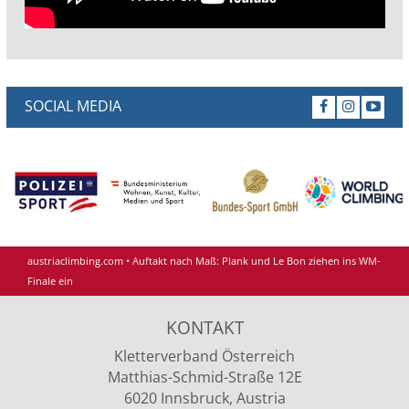
SOCIAL MEDIA
austriaclimbing.com
•
Auftakt nach Maß: Plank und Le Bon ziehen ins WM-
Finale ein
KONTAKT
Kletterverband Österreich
Matthias-Schmid-Straße 12E
6020 Innsbruck, Austria