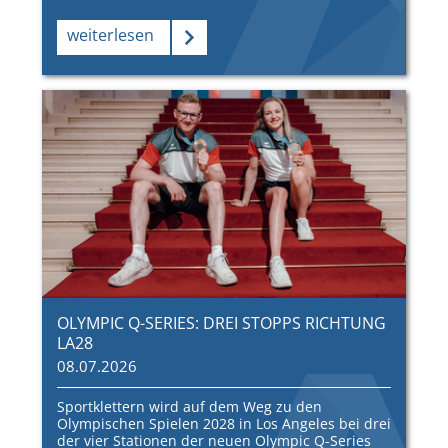
weiterlesen
OLYMPIC Q-SERIES: DREI STOPPS RICHTUNG
LA28
08.07.2026
Sportklettern wird auf dem Weg zu den
Olympischen Spielen 2028 in Los Angeles bei drei
der vier Stationen der neuen Olympic Q-Series