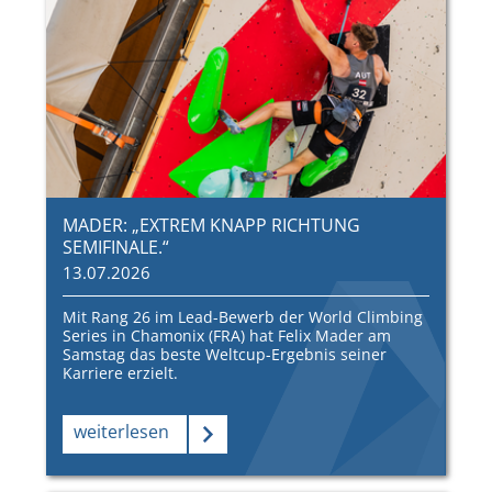
MADER: „EXTREM KNAPP RICHTUNG
SEMIFINALE.“
13.07.2026
Mit Rang 26 im Lead-Bewerb der World Climbing
Series in Chamonix (FRA) hat Felix Mader am
Samstag das beste Weltcup-Ergebnis seiner
Karriere erzielt.
weiterlesen