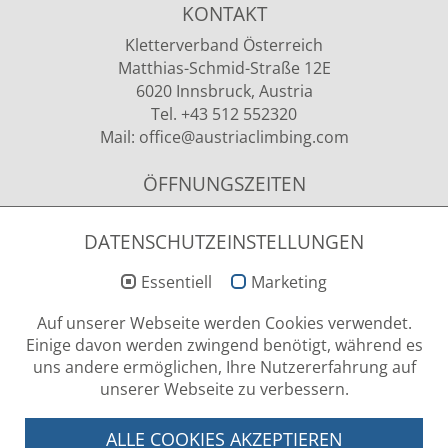
KONTAKT
Kletterverband Österreich
Matthias-Schmid-Straße 12E
6020 Innsbruck, Austria
Tel. +43 512 552320
Mail:
office
@austriaclimbing
.com
ÖFFNUNGSZEITEN
Montag - Donnerstag
09.00 - 12.00 Uhr & 13.00 - 15.00 Uhr
DATENSCHUTZEINSTELLUNGEN
Essentiell
Marketing
NEWSLETTER ANMELDUNG
Auf unserer Webseite werden Cookies verwendet.
Einige davon werden zwingend benötigt, während es
uns andere ermöglichen, Ihre Nutzererfahrung auf
unserer Webseite zu verbessern.
LOG-IN BEREICH
ALLE COOKIES AKZEPTIEREN