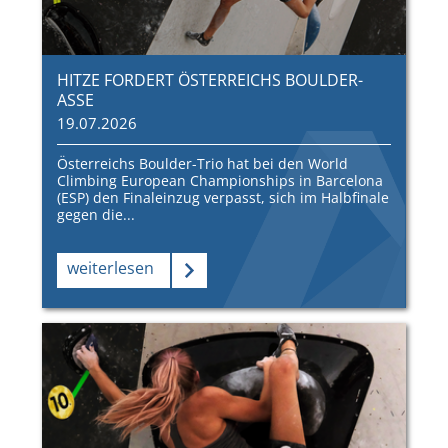
HITZE FORDERT ÖSTERREICHS BOULDER-
ASSE
19.07.2026
Österreichs Boulder-Trio hat bei den World
Climbing European Championships in Barcelona
(ESP) den Finaleinzug verpasst, sich im Halbfinale
gegen die...
weiterlesen