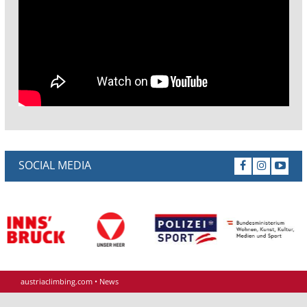
SOCIAL MEDIA
austriaclimbing.com
•
News