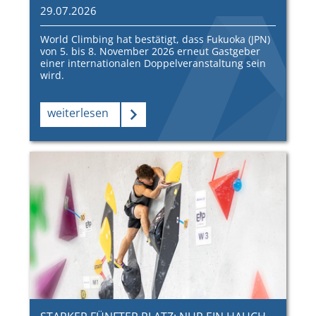
29.07.2026
World Climbing hat bestätigt, dass Fukuoka (JPN)
von 5. bis 8. November 2026 erneut Gastgeber
einer internationalen Doppelveranstaltung sein
wird.
weiterlesen