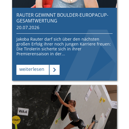
RAUTER GEWINNT BOULDER-EUROPACUP-
GESAMTWERTUNG
20.07.2026
Jakoba Rauter darf sich über den nächsten
großen Erfolg ihrer noch jungen Karriere freuen:
Die Tirolerin sicherte sich in ihrer
Premierensaison in der...
weiterlesen