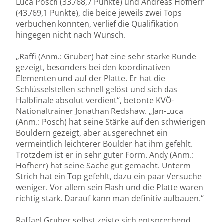
Luca Posch (33./68,7 Punkte) und Andreas Hofherr
(43./69,1 Punkte), die beide jeweils zwei Tops
verbuchen konnten, verlief die Qualifikation
hingegen nicht nach Wunsch.
„Raffi (Anm.: Gruber) hat eine sehr starke Runde
gezeigt, besonders bei den koordinativen
Elementen und auf der Platte. Er hat die
Schlüsselstellen schnell gelöst und sich das
Halbfinale absolut verdient“, betonte KVÖ-
Nationaltrainer Jonathan Redshaw. „Jan-Luca
(Anm.: Posch) hat seine Stärke auf den schwierigen
Bouldern gezeigt, aber ausgerechnet ein
vermeintlich leichterer Boulder hat ihm gefehlt.
Trotzdem ist er in sehr guter Form. Andy (Anm.:
Hofherr) hat seine Sache gut gemacht. Unterm
Strich hat ein Top gefehlt, dazu ein paar Versuche
weniger. Vor allem sein Flash und die Platte waren
richtig stark. Darauf kann man definitiv aufbauen.“
Raffael Gruber selbst zeigte sich entsprechend