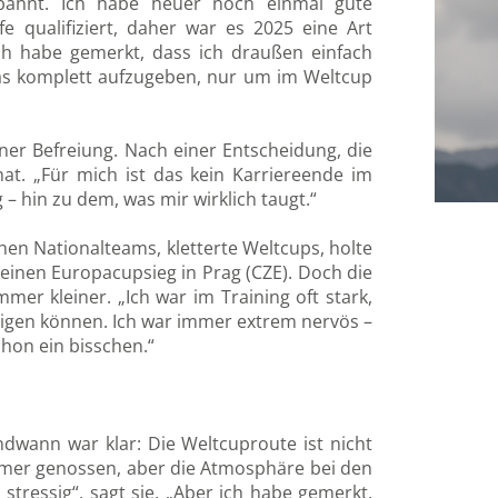
gebahnt. Ich habe heuer noch einmal gute
 qualifiziert, daher war es 2025 eine Art
„Ich habe gemerkt, dass ich draußen einfach
das komplett aufzugeben, nur um im Weltcup
ner Befreiung. Nach einer Entscheidung, die
t. „Für mich ist das kein Karriereende im
– hin zu dem, was mir wirklich taugt.“
hen Nationalteams, kletterte Weltcups, holte
 einen Europacupsieg in Prag (CZE). Doch die
er kleiner. „Ich war im Training oft stark,
zeigen können. Ich war immer extrem nervös –
chon ein bisschen.“
dwann war klar: Die Weltcuproute ist nicht
mmer genossen, aber die Atmosphäre bei den
ressig“, sagt sie. „Aber ich habe gemerkt,