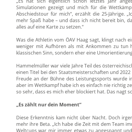
„Es hat sich eigentlich schon letztes Jahr an
Simulationen gezeigt und mich für die Wettkämpfe
Abschiedstour für mich“, erzählt die 25-Jährige. 
mehr Spaß habe – und dass ich nicht bereit bin, 
alles auf eine Karte zu setzen.“
Was die Athletin vom ÖAV Haag sagt, klingt nach ei
weniger mit Aufhören als mit Ankommen zu tun ha
klassischen Sinn, sondern eher eine Umorientierung 
Hammelmüller war viele Jahre Teil des österreichisc
einen Titel bei den Staatsmeisterschaften und 2022
Freude an der Bühne des Leistungssports wurde imm
aber im Wettkampf habe ich es einfach nie richtig 
so sehr, dass es mich eher blockiert hat. Das nagt s
„Es zählt nur dein Moment“
Diese Erkenntnis kam nicht über Nacht. Doch irgen
mehr ihre Beta. „Ich habe die Zeit mit dem Team i
Weltcups war mir immer etwas zu angespannt und st