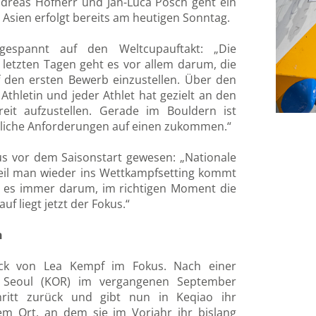
dreas Hofherr und Jan-Luca Posch geht ein
 Asien erfolgt bereits am heutigen Sonntag.
 gespannt auf den Weltcupauftakt: „Die
 letzten Tagen geht es vor allem darum, die
 den ersten Bewerb einzustellen. Über den
 Athletin und jeder Athlet hat gezielt an den
reit aufzustellen. Gerade im Bouldern ist
iedliche Anforderungen auf einen zukommen.“
s vor dem Saisonstart gewesen: „Nationale
eil man wieder ins Wettkampfsetting kommt
 es immer darum, im richtigen Moment die
f liegt jetzt der Fokus.“
n
k von Lea Kempf im Fokus. Nach einer
in Seoul (KOR) im vergangenen September
chritt zurück und gibt nun in Keqiao ihr
em Ort, an dem sie im Vorjahr ihr bislang