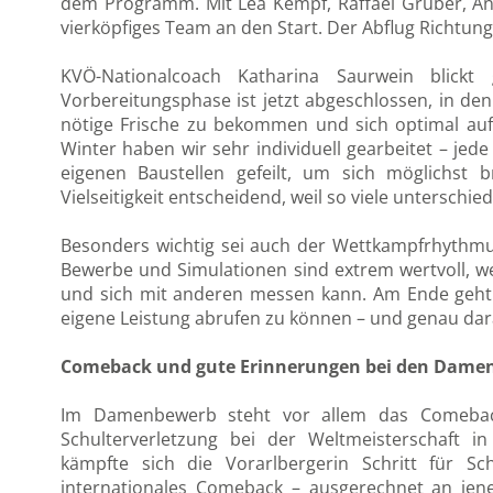
dem Programm. Mit Lea Kempf, Raffael Gruber, An
vierköpfiges Team an den Start. Der Abflug Richtung
KVÖ-Nationalcoach Katharina Saurwein blickt
Vorbereitungsphase ist jetzt abgeschlossen, in den
nötige Frische zu bekommen und sich optimal auf
Winter haben wir sehr individuell gearbeitet – jede
eigenen Baustellen gefeilt, um sich möglichst b
Vielseitigkeit entscheidend, weil so viele untersch
Besonders wichtig sei auch der Wettkampfrhythmu
Bewerbe und Simulationen sind extrem wertvoll, w
und sich mit anderen messen kann. Am Ende geht
eigene Leistung abrufen zu können – und genau darau
Comeback und gute Erinnerungen bei den Dame
Im Damenbewerb steht vor allem das Comebac
Schulterverletzung bei der Weltmeisterschaft 
kämpfte sich die Vorarlbergerin Schritt für S
internationales Comeback – ausgerechnet an jen