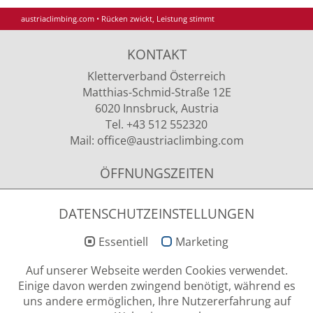
austriaclimbing.com
•
Rücken zwickt, Leistung stimmt
KONTAKT
Kletterverband Österreich
Matthias-Schmid-Straße 12E
6020 Innsbruck, Austria
Tel. +43 512 552320
Mail:
office
@austriaclimbing
.com
ÖFFNUNGSZEITEN
Montag - Donnerstag
09.00 - 12.00 Uhr & 13.00 - 15.00 Uhr
DATENSCHUTZEINSTELLUNGEN
Essentiell
Marketing
NEWSLETTER ANMELDUNG
Auf unserer Webseite werden Cookies verwendet.
Einige davon werden zwingend benötigt, während es
uns andere ermöglichen, Ihre Nutzererfahrung auf