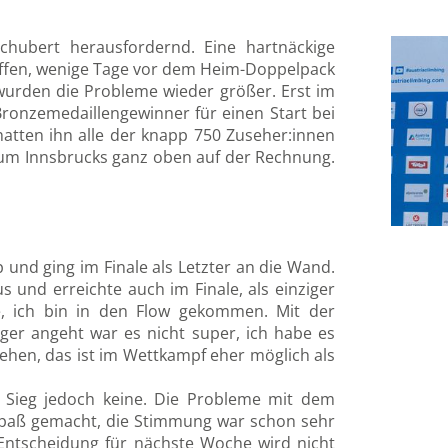
Schubert herausfordernd. Eine hartnäckige
ffen, wenige Tage vor dem Heim-Doppelpack
wurden die Probleme wieder größer. Erst im
ronzemedaillengewinner für einen Start bei
atten ihn alle der knapp 750 Zuseher:innen
trum Innsbrucks ganz oben auf der Rechnung.
 und ging im Finale als Letzter an die Wand.
 und erreichte auch im Finale, als einziger
le, ich bin in den Flow gekommen. Mit der
nger angeht war es nicht super, ich habe es
ehen, das ist im Wettkampf eher möglich als
r Sieg jedoch keine. Die Probleme mit dem
 Spaß gemacht, die Stimmung war schon sehr
 Entscheidung für nächste Woche wird nicht