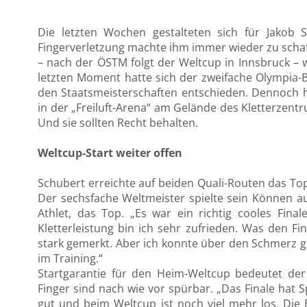
Die letzten Wochen gestalteten sich für Jakob 
Fingerverletzung machte ihm immer wieder zu scha
– nach der ÖSTM folgt der Weltcup in Innsbruck – 
letzten Moment hatte sich der zweifache Olympia-B
den Staatsmeisterschaften entschieden. Dennoch h
in der „Freiluft-Arena“ am Gelände des Kletterzen
Und sie sollten Recht behalten.
Weltcup-Start weiter offen
Schubert erreichte auf beiden Quali-Routen das Top
Der sechsfache Weltmeister spielte sein Können aus
Athlet, das Top. „Es war ein richtig cooles Fina
Kletterleistung bin ich sehr zufrieden. Was den Fi
stark gemerkt. Aber ich konnte über den Schmerz g
im Training.“
Startgarantie für den Heim-Weltcup bedeutet de
Finger sind nach wie vor spürbar. „Das Finale hat
gut und beim Weltcup ist noch viel mehr los. Die