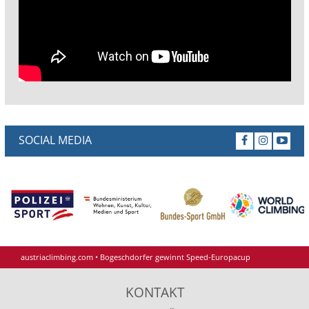
SOCIAL MEDIA
austriaclimbing.com
•
Bogeschdorfer gewinnt Speed-Europacup
KONTAKT