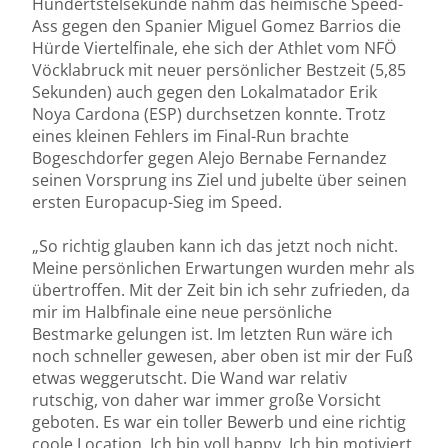
Hundertstelsekunde nahm das heimische Speed-
Ass gegen den Spanier Miguel Gomez Barrios die
Hürde Viertelfinale, ehe sich der Athlet vom NFÖ
Vöcklabruck mit neuer persönlicher Bestzeit (5,85
Sekunden) auch gegen den Lokalmatador Erik
Noya Cardona (ESP) durchsetzen konnte. Trotz
eines kleinen Fehlers im Final-Run brachte
Bogeschdorfer gegen Alejo Bernabe Fernandez
seinen Vorsprung ins Ziel und jubelte über seinen
ersten Europacup-Sieg im Speed.
„So richtig glauben kann ich das jetzt noch nicht.
Meine persönlichen Erwartungen wurden mehr als
übertroffen. Mit der Zeit bin ich sehr zufrieden, da
mir im Halbfinale eine neue persönliche
Bestmarke gelungen ist. Im letzten Run wäre ich
noch schneller gewesen, aber oben ist mir der Fuß
etwas weggerutscht. Die Wand war relativ
rutschig, von daher war immer große Vorsicht
geboten. Es war ein toller Bewerb und eine richtig
coole Location. Ich bin voll happy. Ich bin motiviert