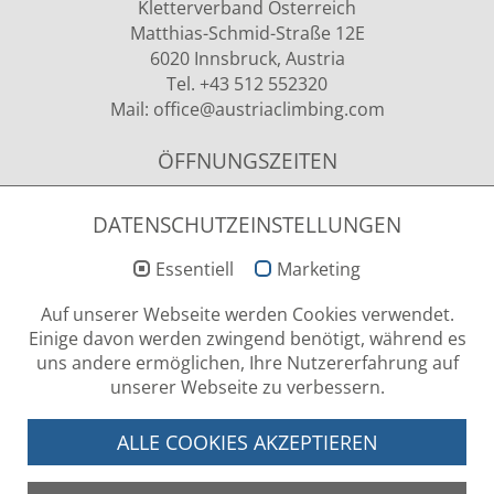
Kletterverband Österreich
Matthias-Schmid-Straße 12E
6020 Innsbruck, Austria
Tel. +43 512 552320
Mail:
office
@austriaclimbing
.com
ÖFFNUNGSZEITEN
Montag - Donnerstag
09.00 - 12.00 Uhr & 13.00 - 15.00 Uhr
DATENSCHUTZEINSTELLUNGEN
Essentiell
Marketing
NEWSLETTER ANMELDUNG
Auf unserer Webseite werden Cookies verwendet.
Einige davon werden zwingend benötigt, während es
uns andere ermöglichen, Ihre Nutzererfahrung auf
unserer Webseite zu verbessern.
LOG-IN BEREICH
ALLE COOKIES AKZEPTIEREN