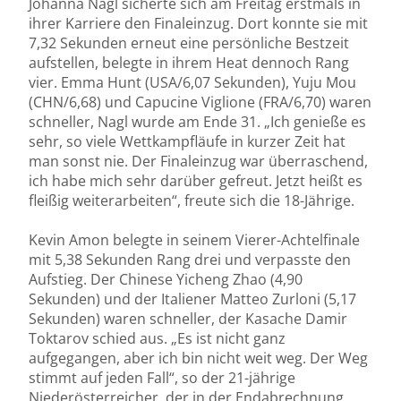
Johanna Nagl sicherte sich am Freitag erstmals in
ihrer Karriere den Finaleinzug. Dort konnte sie mit
7,32 Sekunden erneut eine persönliche Bestzeit
aufstellen, belegte in ihrem Heat dennoch Rang
vier. Emma Hunt (USA/6,07 Sekunden), Yuju Mou
(CHN/6,68) und Capucine Viglione (FRA/6,70) waren
schneller, Nagl wurde am Ende 31. „Ich genieße es
sehr, so viele Wettkampfläufe in kurzer Zeit hat
man sonst nie. Der Finaleinzug war überraschend,
ich habe mich sehr darüber gefreut. Jetzt heißt es
fleißig weiterarbeiten“, freute sich die 18-Jährige.
Kevin Amon belegte in seinem Vierer-Achtelfinale
mit 5,38 Sekunden Rang drei und verpasste den
Aufstieg. Der Chinese Yicheng Zhao (4,90
Sekunden) und der Italiener Matteo Zurloni (5,17
Sekunden) waren schneller, der Kasache Damir
Toktarov schied aus. „Es ist nicht ganz
aufgegangen, aber ich bin nicht weit weg. Der Weg
stimmt auf jeden Fall“, so der 21-jährige
Niederösterreicher, der in der Endabrechnung