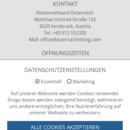
KONTAKT
Kletterverband Österreich
Matthias-Schmid-Straße 12E
6020 Innsbruck, Austria
Tel. +43 512 552320
Mail:
office
@austriaclimbing
.com
ÖFFNUNGSZEITEN
Montag - Donnerstag
09.00 - 12.00 Uhr & 13.00 - 15.00 Uhr
DATENSCHUTZEINSTELLUNGEN
Essentiell
Marketing
NEWSLETTER ANMELDUNG
Auf unserer Webseite werden Cookies verwendet.
Einige davon werden zwingend benötigt, während es
uns andere ermöglichen, Ihre Nutzererfahrung auf
unserer Webseite zu verbessern.
LOG-IN BEREICH
ALLE COOKIES AKZEPTIEREN