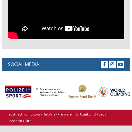
SOCIAL MEDIA
austriaclimbing.com
•
Halbfinal-Premieren für Užnik und Posch in
Innsbruck-Tirol