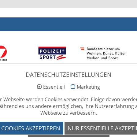
DATENSCHUTZEINSTELLUNGEN
Pötzi zum EM-Abschluss
Essentiell
Marketing
NUNGSZEITEN
LOG-
r Webseite werden Cookies verwendet. Einige davon werd
ag - Donnerstag
während es uns andere ermöglichen, Ihre Nutzererfahrung 
 - 12.00 Uhr & 13.00 - 15.00 Uhr
Webseite zu verbessern.
SLETTER ANMELDUNG
 COOKIES AKZEPTIEREN
NUR ESSENTIELLE AKZEPT
Geben Si
sich an 