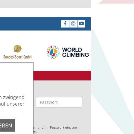
IN BEREICH
en zwingend
auf unserer
IEREN
e Ihren Benutzernamen und Ihr Passwort ein, um
der Website anzumelden.