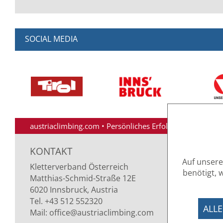
SOCIAL MEDIA
austriaclimbing.com
•
Persönliches Erfolgserlebnis für 
KONTAKT
ÖFF
Auf unsere
Kletterverband Österreich
Mont
benötigt, 
Matthias-Schmid-Straße 12E
09.00
6020 Innsbruck, Austria
NEW
Tel. +43 512 552320
ALLE
Mail:
office
@austriaclimbing
.com