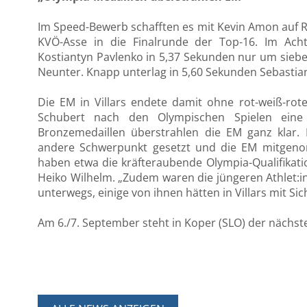
Im Speed-Bewerb schafften es mit Kevin Amon auf R
KVÖ-Asse in die Finalrunde der Top-16. Im Ach
Kostiantyn Pavlenko in 5,37 Sekunden nur um sieb
Neunter. Knapp unterlag in 5,60 Sekunden Sebastian
Die EM in Villars endete damit ohne rot-weiß-rote 
Schubert nach den Olympischen Spielen eine 
Bronzemedaillen überstrahlen die EM ganz klar. E
andere Schwerpunkt gesetzt und die EM mitgenom
haben etwa die kräfteraubende Olympia-Qualifikatio
Heiko Wilhelm. „Zudem waren die jüngeren Athlet:in
unterwegs, einige von ihnen hätten in Villars mit Si
Am 6./7. September steht in Koper (SLO) der nächs