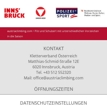
austriaclimbing.com
•
Pilz und Schubert mit unterschiedlichen Vorzeichen
in die Saison
KONTAKT
Kletterverband Österreich
Matthias-Schmid-Straße 12E
6020 Innsbruck, Austria
Tel. +43 512 552320
Mail:
office
@austriaclimbing
.com
ÖFFNUNGSZEITEN
Montag - Donnerstag
09.00 - 12.00 Uhr & 13.00 - 15.00 Uhr
DATENSCHUTZEINSTELLUNGEN