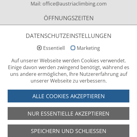
Mail:
office
@austriaclimbing
.com
ÖFFNUNGSZEITEN
Montag - Donnerstag
09.00 - 12.00 Uhr & 13.00 - 15.00 Uhr
DATENSCHUTZEINSTELLUNGEN
Essentiell
Marketing
NEWSLETTER ANMELDUNG
Auf unserer Webseite werden Cookies verwendet.
Einige davon werden zwingend benötigt, während es
uns andere ermöglichen, Ihre Nutzererfahrung auf
unserer Webseite zu verbessern.
LOG-IN BEREICH
ALLE COOKIES AKZEPTIEREN
NUR ESSENTIELLE AKZEPTIEREN
SPEICHERN UND SCHLIESSEN
Geben Sie Ihren Benutzernamen und Ihr Passwort ein, um sich an der Website