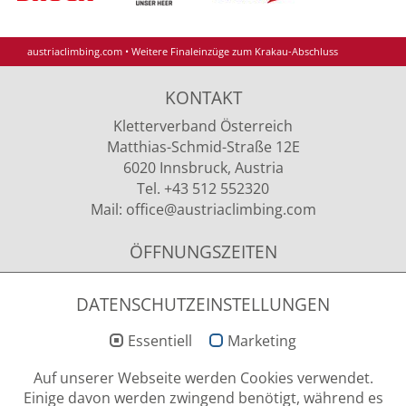
austriaclimbing.com
•
Weitere Finaleinzüge zum Krakau-Abschluss
KONTAKT
Kletterverband Österreich
Matthias-Schmid-Straße 12E
6020 Innsbruck, Austria
Tel. +43 512 552320
Mail:
office
@austriaclimbing
.com
ÖFFNUNGSZEITEN
Montag - Donnerstag
09.00 - 12.00 Uhr & 13.00 - 15.00 Uhr
DATENSCHUTZEINSTELLUNGEN
Essentiell
Marketing
NEWSLETTER ANMELDUNG
Auf unserer Webseite werden Cookies verwendet.
Einige davon werden zwingend benötigt, während es