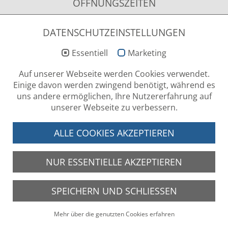
ÖFFNUNGSZEITEN
Montag - Donnerstag
09.00 - 12.00 Uhr & 13.00 - 15.00 Uhr
DATENSCHUTZEINSTELLUNGEN
Essentiell
Marketing
NEWSLETTER ANMELDUNG
Auf unserer Webseite werden Cookies verwendet.
Einige davon werden zwingend benötigt, während es
uns andere ermöglichen, Ihre Nutzererfahrung auf
unserer Webseite zu verbessern.
LOG-IN BEREICH
ALLE COOKIES AKZEPTIEREN
NUR ESSENTIELLE AKZEPTIEREN
SPEICHERN UND SCHLIESSEN
Geben Sie Ihren Benutzernamen und Ihr Passwort ein, um sich an der Website
anzumelden.
Mehr über die genutzten Cookies erfahren
Impressum
•
Datenschutz
•
Sitemap